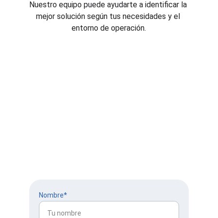
Nuestro equipo puede ayudarte a identificar la 
mejor solución según tus necesidades y el 
entorno de operación.
Contáctanos
Envíanos tu consulta, estamos comprometidos a 
ayudarte a alcanzar tus objetivos con las mejores 
aeronaves no tripuladas del mercado.
Nombre*